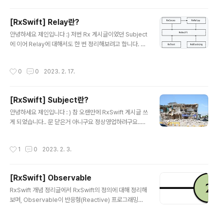
수 있는 강력한 유형 시스템을 갖추고 있습니다. Traits는 인터페이스 경계를 넘어
관찰 가능한 시퀀스 속성을 전달하고 보장하는 데 도움이 될 뿐만 아니라 모든 컨텍
[RxSwift] Relay란?
스트에서 사용할 수 있는 원시 Observable과 비교할 때 문맥적인 의미를 제공하
글 내용
고 더 구..
안녕하세요 제인입니다 :) 저번 Rx 게시글이었던 Subject
에 이어 Relay에 대해서도 한 번 정리해보려고 합니다. 이
번에도 RxSwift: Reactive Programming with Swift
책을 참고해서 정리를 해보도록 하겠습니다! Subject에
작성시간
0
0
2023. 2. 17.
대해 잘 모르시겠다면 아래의 게시글을 먼저 읽고 오시는
것을 추천드립니다. [RxSwift] Subject란? 안녕하세요
제인입니다 : ) 참 오랜만에 RxSwift 게시글 쓰게 되었습니
[RxSwift] Subject란?
다.. 문 닫은거 아니구요 정상영업하려구요.. 네.. 사실 그동
글 내용
안 RxSwift 공부를 아예 안한 것은 아닌데요.. 뭔가 게시글
안녕하세요 제인입니다 : ) 참 오랜만에 RxSwift 게시글 쓰
을 쓸 때 janechoi.tistory.com Relay란? Relay는 Su
게 되었습니다.. 문 닫은거 아니구요 정상영업하려구요..
bject의 Wrapper 클래스로, RxCocoa 내부에..
네.. 사실 그동안 RxSwift 공부를 아예 안한 것은 아닌데
요.. 뭔가 게시글을 쓸 때 확실한 정보를 전달해야한다는 생
작성시간
1
0
2023. 2. 3.
각에 좀 더 공부하고 정리해서 올리자 좀 더 하고... 하다가
이렇게 미루게 된 것 같네요 하핫 이제 더 이상 미룰 수 없
다! 많이 부족해도 글로 정리하면서 확실히 이해하는 부분
[RxSwift] Observable
들이 많은 것 같기도 하고, 최근에 프로젝트에서 RxSwift
글 내용
를 이용해 비동기 처리를 할 일이 많은데 정확히 알지 못하
RxSwift 개념 정리글에서 RxSwift의 정의에 대해 정리해
는 부분이 많다고 느꼈습니다.. 그래서 제대로 알고 코드를
보며, Observable이 반응형(Reactive) 프로그래밍의
짜고 싶어서 다시 RxSwift 공부를 열심히하며 티스토리에
가장 큰 핵심이다. 라고 정리했습니다. 그렇다면 이 중요한