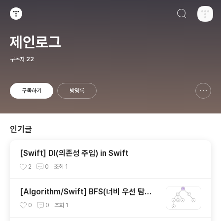
검색하기
티스토리
제인로그
구독자
22
구독하기
방명록
신고하기 레이어
열기
인기글
[Swift] DI(의존성 주입) in Swift
2
0
조회
1
[Algorithm/Swift] BFS(너비 우선 탐색)
Swift로 구현해보기
0
0
조회
1