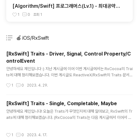
[Algorithm/Swift] 프로그래머스(Lv.1) - 최대공약수
와 최소공배수
1
0
조회
1
🍎 iOS/RxSwift
분류 전체보기
주요 글 목록
[RxSwift] Traits - Driver, Signal, Control Property/C
ontrolEvent
글 내용
안녕하세요 제인입니다 :) 지난 게시글에 이어 이번 게시글에서는 RxCocoa의 Trai
ts에 대해 정리해보겠습니다. 이번 게시글도 ReactiveX/RxSwift의 Traits 문서
번역을 통해 작성하겠습니다! RxCocoa Traits의 종류 RxCocoa의 Traits로는
작성시간
1
0
2023. 4. 29.
Driver, Signal, Control Property/ControlEvent가 있습니다. 하나씩 살펴보겠
습니다! Driver Driver는 가장 정교한 trait입니다. UI 계층에서 reactive 코드를
작성하는 직관적인 방법을 제공하거나 애플리케이션을 구동(driving)하는 데이터
[RxSwift] Traits - Single, Completable, Maybe
스트림을 모델링하려는 모든 경우에 사용할 수 있습니다. + Driver라는 이름이 붙
글 내용
안녕하세요 제인입니다! 오늘은 Traits가 무엇인지에 대해 알아보고, RxSwift의 Tr
은 이유? Driver의 목적 자체가 애플리케이션을 구..
aits에 대해 정리해보겠습니다. (RxCocoa의 Traits는 다음 게시글에서 이어서 정
리하도록 할게요!) 이번 게시글은 ReactiveX/RxSwift의 Traits 문서를 번역하면
서 Traits에 대해 정리해보도록 하겠습니다. Traits란? Swift는 애플리케이션의 정
작성시간
1
0
2023. 4. 17.
확성과 안정성을 향상시키고 Rx 사용을 보다 직관적이고 간단하게 만드는 데 사용할