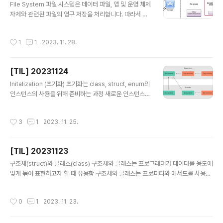
피하고, 유연하고 재사용 가능한 코드를 작성할 수 있습니
File System 파일 시스템은 데이터 파일, 앱 및 운영 체제
다.Generic은 Swift의 가장 강력한 기능 중 하나로, Swif
자체와 관련된 파일의 영구 저장을 처리합니다. 따라서 파
t 표준 라이브러리의 대부분은 Generic 코드로 작성되어
일 시스템은 모든 프로세스에서 사용되는 기본 리소스 중
있습니다.실제로, Generic을 사용했다는 것을..
하나입니다. iOS File System Apple 생태계의 기본 파
작성시간
1
1
2023. 11. 28.
일 시스템은 APFS로, macOS, iOS, watchOS 및 tvO
S의 기본 파일 시스템입니다. (iOS 10.3 이상, macOS H
ighSierra 이상) iOS 파일 시스템은 자체적으로 실행되는
[TIL] 20231124
앱에 맞춰져 있습니다. 시스템을 단순하게 유지하기 위해 i
글 내용
OS 장치 사용자는 파일 시스템에 직접 액세스할 수 없으며
Initalization (초기화) 초기화는 class, struct, enum의
앱은 해당 규칙을 따라야 합니다. (사용자가 파일 시스템에
인스턴스의 사용을 위해 준비하는 과정 새로운 인스턴스를
직접 액세스 할 수 없다면 파일 시스템이 내부 규칙을 통해
사용할 준비를 하기 위해 인스턴스의 저장 프로퍼티의 초
서만 관리되기 때문에 문제의 ..
기값을 설정하는 등의 일을 한다. 이니셜라이저 init 프로퍼
작성시간
3
1
2023. 11. 25.
티 초기값을 지정하기 어려운 경우에는 이니셜라이저 init
을 통해 인스턴스가 가져야 할 초기값을 전달할 수 있다. 이
니셜라이저는 새로운 인스턴스를 생성할 수 있는 특별한
[TIL] 20231123
메서드가 되는 것 주요 역할은 새 인스턴스가 처음 사용되
글 내용
기 전에 올바르게 초기화되었는지 확인하는 것이기 때문에
구조체(struct)와 클래스(class) 구조체와 클래스는 프로그래머가 데이터를 용도에
값을 반환하지 않음 initializer의 종류 클래스의 모든 프로
맞게 묶어 표현하고자 할 때 유용함 구조체와 클래스는 프로퍼티와 메서드를 사용하
퍼티는 초기화 과정에서 반드시 초기값이 할당되어야 함
여 구조화된 데이터와 기능을 가질 수 있다. 클래스나 구조체를 정의한다 == 하나의
상속받은 클래스가 있는 경우, 상위 클래스의 프로퍼티도
새로운 사용자 정의 데이터 타입을 만들어 주는 것 구조체 vs. 클래스 구조체와 클래
작성시간
0
1
2023. 11. 23.
모두..
스 비교(공식문서 번역, WWDC 자료 참고) 공통점 값을 저장할 프로퍼티를 정의할
수 있다. 기능을 제공하는 메서드를 정의할 수 있다. 서브스크립트를 정의할 수 있다.