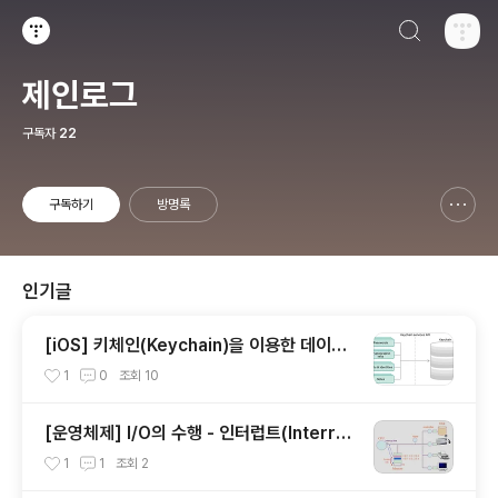
검색하기
티스토리
제인로그
구독자
22
구독하기
방명록
신고하기 레이어
열기
인기글
[iOS] 키체인(Keychain)을 이용한 데이터
저장 및 관리
1
0
조회
10
[운영체제] I/O의 수행 - 인터럽트(Interru
pt)와 시스템 콜(System Call)
1
1
조회
2