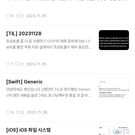
내용을 적용해서 오늘 코드 리팩토링을 해봤다. 주요 변경 사항 protocol extensi
on 을 활용한 메서드 기본 구현 Playable 프로토콜 extension을 통해 공통적으로
작성시간
0
1
2023. 11. 29.
사용되는 메서드를 기본 구현해 추상화했습니다. validateUserInput() - 사용자
입력 값 유효성 검사 메서드 사용자 입력 값 유효성 검사 로직의 경우 가위바위보, 묵
찌빠 두 게임에서 동일하기 때문에 extension에 기본 구현함으로써 각 클래스 내에
[TIL] 20231128
서 같은 기능을 하는 함수를 구현하지 않아도 되도록 해서 중복된 코드를 하나로 묶
글 내용
었습니다..
프로토콜 좀 더 잘 사용하기 OOP에 대해 공부하다보니 S
wift를 통한 객체 지향 설계에서 프로토콜이 매우 중요한
역할을 한다는 걸 알게 되었고 프로토콜을 정말 잘 사용하
시는 분들의 코드를 보며.. 요즘 POP에 더 관심이 많아지
작성시간
1
3
2023. 11. 29.
고 프로토콜을 적극적으로 활용해보려고 노력하고 있슴
돠.. 그래서! 새싹에서 정말 간단한 콘솔 프로그램을 과제로
구현하게 되었는데, 여기서도 공통된 부분을 묶어 객체를
[Swift] Generic
추상화하고 다형성을 구현해 최대한 객체 지향 설계를 하
글 내용
기 위해프로토콜을 사용해보았습니당.. PR은 날렸지만 근
안녕하세요 제인입니다 :)예전에 TIL로 정리했던 Generi
데 뭔가 더더 묶을 수 있을 것 같애 .. 프로토콜 더 잘 활용할
c에 대한 내용을 블로그에도 포스팅해두면 좋을 것 같아 쇽
수 있을 것 같애.. 이런 생각에 프로토콜을 좀 더 잘 사용할
샥 해왔습니다 ㅎㅎGeneric에 대해 Apple의 Swift문서
수 있는 방법에 대해 찾아보게 되었다! 필요한 부분에 대해
를 참고해서 정리해보려 합니다!Generic이란? generic
작성시간
0
2
2023. 11. 28.
서치해서 찾아본 정..
은 포괄적인, 통칭의 정도의 사전적인 의미를 가집니다.그
렇다면, Apple에서 소개하는 generic에 대해 한번 살펴
보겠습니다!Generic이란 타입에 의존하지 않는 범용 코
[iOS] iOS 파일 시스템
드를 작성할 때 사용합니다.Generic을 사용하면 중복을
글 내용