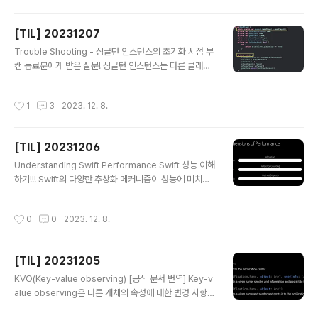
패한 테스트를 통과하기 위한 최소한의 코드 변경 (테스트
에 성공) Refactor: 테스트의 성공을 유지하면서 코드를
[TIL] 20231207
더 나은 방향으로 개선 일반 개발 방식 vs. TDD 개발 방식
글 내용
일반적인 개발 방식은 요구사항 분석 → 설계 → 개발 →
Trouble Shooting - 싱글턴 인스턴스의 초기화 시점 부
테스트 → 배포의 형태의 개발 주기를 갖습니다. 해당 방식
캠 동료분에게 받은 질문! 싱글턴 인스턴스는 다른 클래스
에서는 설계에 따라 기능 개발을 완료한 후 배포하기 전, 해
에서 전역 변수나 상수에 할당해두고 해당 변수나 상수에
당 코드의 안정성이나 버그가 없는지를 검사하..
접근해서 사용하면 안되나요??? 오엥?? 되는데열,, but 동
작성시간
1
3
2023. 12. 8.
료의 플젝에서 런타임 에러가 발생하고 있었음... whyran
o.... 코드를 봅시다. 레쭈고. (제가 짠 코드가 아니니 코드
블럭이 아닌 스샷으로 보여드리겠습니다..!) GamePlaye
[TIL] 20231206
r라는 클래스에서 static 프로퍼티로 해당 클래스의 인스
글 내용
턴스를 생성해두고, init() 생성자에 private으로 접근제어
Understanding Swift Performance Swift 성능 이해
를 함으로써 해당 클래스의 인스턴스는 하나만 생성됨을
하기!!! Swift의 다양한 추상화 메커니즘이 성능에 미치는
보장해주셨음!!! 싱글턴 패턴을 사용해서 클래스를 아주 잘
영향에 대해 알아보자. 상황에 따라 적절한 모델링 방법을
생성하셨죠?? 이제 GamePlayer 라는 클..
선택해 성능을 높일 수 있음!! Swift의 추상화 메커니즘이
작성시간
0
0
2023. 12. 8.
성능에 미치는 영향을 이해하는 가장 좋은 방법은 기본 구
현을 이해하는 것이다. 우리가 추상화를 구축하고, 추상화
메커니즘을 선택할 때 세 가지 측면을 고려해야 한다. 1. 내
[TIL] 20231205
인스턴스가 스택(Stack)에 할당될 것인가? 아니면 힙(He
글 내용
ap)에 할당될 것인가? 2. 이 인스턴스를 전달할 때 레퍼런
KVO(Key-value observing) [공식 문서 번역] Key-v
스 카운팅(Reference Counting) 오버헤드가 얼마나 발
alue observing은 다른 개체의 속성에 대한 변경 사항을
생하는가? 3. 이 인스턴스에서 메서드를 호출할 때, Static
개체에게 알릴 때 사용하는 Cocoa 프로그래밍 패턴입니