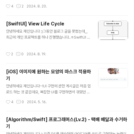
(값 타입 불가)저번 Combine 게시글에서 Publisher와
다양한 프로퍼티 래퍼 중 대표적인 몇 가지에 대해서 살펴
작성시간
4
2
2024. 8. 20.
Subscriber가 무엇인지 개념..
볼게요~!SwiftUI의 View 업데이트 방식SwiftUI에서는
데이터가 바뀌면 이에 따라 뷰가 바뀝니다. 즉, 뷰는 데이터
에 대한 의존성을 가집니다.SwiftUI에서는 데이터가 변경
[SwiftUI] View Life Cycle
될 때마다 뷰를 업데이트하는 메커니즘이 내부에 존재합니
글 내용
안녕하세요 제인입니다 :)그동안 블로그 글을 못썼는데,,,
다. 그렇기 때문에 데이터 업데이트 시점을 계산해서 뷰를
최근에 개인 프로젝트를 하나 진행했습니다..ㅎSwiftUI 프
업데이트 시켜주는 일을 개발자가 일일이 해주지 않아도
레임워크로 개인 프로젝트 개발을 진행하며 학습한 내용도
되는 것이죠. 이를 위해 SwiftUI에서는 다양한 프로퍼티
많아서 새롭게 학습하거나 정리해둔 내용을블로그에도 공
래퍼를 제공합니다. 이 중 가장 기본적인 @State, @Bind
작성시간
2
0
2024. 8. 19.
유해볼게요~! (이제보니 UIKit 글을 거의 안썼네요...?
ing 을 이용해 어떤 방식으로 뷰를 업데이트 하게 되는 것
ㅋ.......)SwiftUI View Life CycleLifecycle은 SwiftUI
인..
뷰의 생성부터 소멸까지 생기는 일련의 이벤트 입니다.Swi
[iOS] 이미지에 원하는 모양의 마스크 적용하
ftUI의 각 뷰에는 우리가 관찰하고 조작할 수 있는 세 가지
기
주요 단계가 있습니다.이 세 가지 단계는 Appearing, Up
글 내용
dating, Disappearing 입니다.AppearingAppearin
안녕하세요 제인입니다~!UI 구현에 관한 게시글은 처음 업
g은 뷰 그래프에 뷰를 삽입하는 것을 의미합니다.이 단계
로드 하는 것 같은데요, 복잡한 UI를 구현하면서 겪었던 문
에서 뷰는 초기화되..
제들 혹은 고민했던 점을 블로그에도 기록으로 남겨놓았으
작성시간
4
0
2024. 5. 16.
면 좋았을 걸,, 하는 생각에예전 프로젝트에서 꽤나 고민했
던 과정을 포스팅하려고 합니다..! (공유하면 좋으니까요..
ㅎ)앞으로도 이슈 해결에 대한 내용도 포스팅을 해보도록
[Algorithm/Swift] 프로그래머스(Lv.2) - 택배 배달과 수거하
노력하겠습니다!복잡한 모양의 마스크를 이미지에 적용하
기
기이번 포스팅에서는 이미지에 사각형, 원처럼 간단한 도
글 내용
형이 아니라 복잡한 모양의 마스크를 적용하는 방법에 대
안녕하세요 제인입니다 :) 요즘 PS를 연습하며 아이디어를 코드로 구현하는 능력이