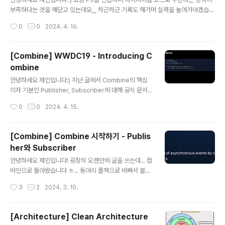
해 공유해보겠습니다!!예전에 참여했었던 프로젝트에서 서
부족하다는 것을 깨닫고 있는데요,,, 차근차근 기록도 해가며 실력을 높여가야겠습니
비스의 심볼인 마시멜로 모양이 여러 화면에서 보였습니
다..!! Greedy 유형인 2023 KAKAO BLIND RECRUITMENT - 택배 배달과 수
작성시간
0
0
2024. 4. 16.
다.특히, 마시멜로 모양의 마스크가 적용된 이미지가 프로
거하기 문제 풀이를 정리해보겠습니다😊 문제 링크 프로그래머스 코드 중심의 개발
필 사진으로 적용되어 앱 곳곳에서 자주 사용되었습니..
자 채용. 스택 기반의 포지션 매칭. 프로그래머스의 개발자 맞춤형 프로필을 등록하
고, 나와 기술 궁합이 잘 맞는 기업들을 매칭 받으세요. programmers.co.kr 문제
[Combine] WWDC19 - Introducing C
풀이 처음 접근 일단 문제를 읽고 그리디로 풀어야겠다는 아이디어는 떠올랐는데, 스
ombine
택 자료구조를 이용해야겠다는 생각은 하지 못해 방문 처리 및 조건을 판단해주기가
글 내용
까다롭다고 느꼈습니다🥲 (택배 수거 ..
안녕하세요 제인입니다:) 지난 글에서 Combine의 핵심
이자 기본인 Publisher, Subscriber에 대해 공식 문서
를 토대로 정리해보았는데요, Combine에 대해 더 깊게
작성시간
0
0
2024. 4. 15.
학습하기에 앞서 WWDC19 - Introducing Combine
영상을 보고 내용을 정리해보았습니다. 해당 세션에서는 P
ublisher, Subscriber, Operator 에 대해 개괄적인 내
[Combine] Combine 시작하기 - Publis
용을 담고 있어 Combine 프레임워크에 대해 한 번 훑어
her와 Subscriber
볼 수 있었던 세션이었습니다. Combine이란? A unified
글 내용
declarative API for processing values over tim
안녕하세요 제인입니다! 굉장히 오랜만에 글을 쓰는데... 컴
e. Combine은 시간 경과에 따른 값 처리를 위한 통합된
바인으로 돌아왔습니다 ㅎ... 동아리 플젝으로 바빠서 블로
선언적 API입니다. Key Concepts Publish..
그에 공부한 내용 정리를 못했는데, 동아리 후기도 가져오
작성시간
3
2
2024. 3. 10.
고 그동안 공부한 내용도 정리해서 올려보도록 할게요! 동
아리 플젝에서 SwiftUI + Combine 으로 개발을 하게 되
었는데요, 새로운 스택에 도전하니 재밌었습니다😆 더 깊
[Architecture] Clean Architecture
게 공부해보면서 내용정리를 해보려구요 ! 오늘은 컴바인
글 내용