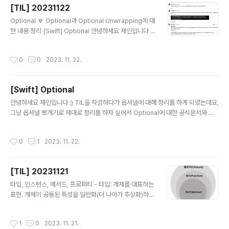
이니셜라이저를 통해 초기 상태를 설정할 수 있다. extension을 사용해 기능을
[TIL] 20231122
확장할 수 있다. 특정 종류의 표준 기능을 제공하는 프로토콜을 준수하는 것이 가능
글 내용
하다. 차이점 class 참조 타입(Re..
Optional 🔽 Optional과 Optional Unwrapping에 대
한 내용 정리 [Swift] Optional 안녕하세요 제인입니다 :)
TIL을 작성하다가 옵셔널에 대해 정리를 하게 되었는데요,
그냥 옵셔널 뽀개기로 제대로 정리를 하자 싶어서 Option
작성시간
0
0
2023. 11. 22.
al에 대한 공식문서와 깃허브에 오픈된 Optional 내부 구
janechoi.tistory.com + Optional 타입의 값을 == 연
산자로 비교할 수 있는 이유? Optional의 값 비교가 가능
[Swift] Optional
한 이유는 Swift에서 Optional을 구현할 때, ==, =! 연산
글 내용
자를 구현해두었기 때문 Equatable 프로토콜을 채택하여
안녕하세요 제인입니다 :) TIL을 작성하다가 옵셔널에 대해 정리를 하게 되었는데요,
== 연산자를 구현하는 내부 코드를 확인할 수 있음 exten
그냥 옵셔널 뽀개기로 제대로 정리를 하자 싶어서 Optional에 대한 공식문서와 깃
sion Optional: Equatable wh..
허브에 오픈된 Optional 내부 구조 코드를 토대로 옵셔널에 대해 정리를 쭉 해보려
합니다! Optional (옵셔널) 옵셔널은 값이 '있을 수도, 없을 수도 있음' 을 나타내는
작성시간
0
1
2023. 11. 22.
표현입니다. 이는 '변수나 상수 등에 꼭 값이 있다는 것을 보장할 수 없습니다. 즉, 변
수 또는 상수의 값이 nil일 수도 있다'는 것을 의미 @frozen enum Optional: Ex
pressibleByNiliteral { case none // nil case some(Wrapped) // option
[TIL] 20231121
al value } 옵셔널은 제네릭이 적용된 열거형..
글 내용
타입, 인스턴스, 메서드, 프로퍼티 - 타입: 개체를 대표하는
표현. 개체의 공동된 특성을 일반화(더 나아가 추상화)하여
표현한 것 Swift에서 타입을 나타내는 방식: 구조체, 클래
스, 열거형, 프로토콜 - 인스턴스: 타입으로부터 실체화되
작성시간
1
0
2023. 11. 21.
어 메모리에 할당된 실체 (클래스, 구조체, 열거형에서 생성