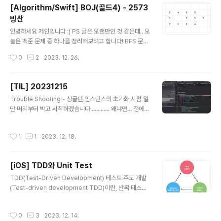
딩테스트 코딩테스트 준비를 작년 말부터 시작해서 사실
[Algorithm/Swift] BOJ(골드4) - 2573
거의 올해부터 본격적으로 준비했다고 할 수 있겠는데, PS
빙산
를 본격적으로 하면서 언어를 Swift로 딱 정해서 꾸준히 푸
글 내용
니까 재미를 붙여서 꽤나 꾸준히 문제를 풀었던 것 같다. 한
안녕하세요 제인입니다 :) PS 글은 오랜만인 것 같은데.. 오
창 준비할 때는 하루에 두 문제씩은 푸는 걸 목표로 딱 잡고
늘은 백준 문제 중 하나를 정리해보려고 합니다! BFS 문제
프로그래머스 문제 꾸준히 풀고, 취약한 유형은 백준에서
인데 한번 더 생각해야 될 부분이 있는 문제여서 정리해두
작성시간
0
2
2023. 12. 26.
문제 찾아서 풀이하면..
면 좋을 것 같아서 처음으로 백준 문제를 가져와봤습니다.
바로 시작하겠습니다 ! 문제 링크 2573번: 빙산 첫 줄에는
이차원 배열의 행의 개수와 열의 개수를 나타내는 두 정수
[TIL] 20231215
N과 M이 한 개의 빈칸을 사이에 두고 주어진다. N과 M은
글 내용
Trouble Shooting - 싱글턴 인스턴스의 초기화 시점 일
3 이상 300 이하이다. 그 다음 N개의 줄에는 각 줄마다 배
단 머리부터 박고 시작하겠슴니다............. 왜냐면... 전에
열의 각 행을 www.acmicpc.net 문제 풀이 간단하게 문
썼던 프로퍼티 초기화 관련 이슈 해결기에 대한 글에서 잘
제 요구 사항을 정리해보자면, 2차원 배열에 빙산의 각 부
못된 점을 찾아가지구... 정정하고자... 다시 글을 쓰게 됐기
분별 높이 정보가 주어지는데, 인접한 칸이 0일 경우(그림
작성시간
1
1
2023. 12. 18.
때문.. [TIL] 20231207 Trouble Shooting - 싱글턴
에서 빈칸), 빙산이 일년마다 그 칸에 인접한 빈칸의 개..
인스턴스의 초기화 시점 부캠 동료분에게 받은 질문! 싱글
턴 인스턴스는 다른 클래스에서 전역 변수나 상수에 할당
[iOS] TDD와 Unit Test
해두고 해당 변수나 상수에 접근해서 사용하면 안되나 jan
글 내용
echoi.tistory.com 하하 블로그에 절대절대 애매한 정보
TDD(Test-Driven Development) 테스트 주도 개발
나,, 잘 모르는 것에 대해서는 쓰지말자! 라는 생각으로 정
(Test-driven development TDD)이란, 반복 테스트
리를 해왔었는데 한번만 봐주십셔 예.. TIL은 봐주세여...
를 이용한 소프트웨어 방법론으로, 매우 짧은 개발 사이클
다시 정정 들어가겠습니..
을 반복하는 소프트웨어 개발 프로세스 중 하나입니다. TD
작성시간
0
3
2023. 12. 14.
D 개발주기 Red: 실패하는 테스트 코드 작성 Green: 실