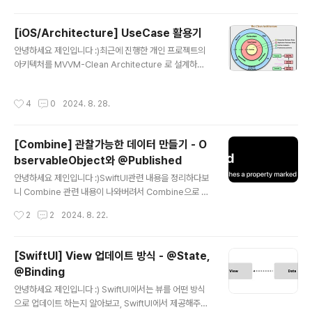
휴먼에러에 의해 발생한 문제였기 때문에 해결 과정에서
어떤 대단한 기술을 공부하고 적용한 경험을 공유하기 위
[iOS/Architecture] UseCase 활용기
한 게시글이 아닙니다. 하지만, 실수로 잘못 적은 코드 한줄
글 내용
안녕하세요 제인입니다 :)최근에 진행한 개인 프로젝트의
이 얼마나 큰 결과를 불러일으킬 수 있는지를 깨달았던 경
아키텍처를 MVVM-Clean Architecture 로 설계하
험이었기 때문에 이를 공유하고 또 해결 과정에서 어떻게
고, 각 레이어의 역할을 명확히 구분해 전체 코드의 유지보
문제 부분을 찾아냈는지 디버깅 방법을 공유해보려고 합니
수성을 높이는 데 초점을 맞추어 개발을 했었는데요,이 과
다! 코드 한 줄 잘못적었다가 DB를 날려버렸다..!굉장히 자
작성시간
4
0
2024. 8. 28.
정에서 특히 UseCase의 역할에 대해 많이 고민을 한 것
극적인 타이틀.. 하지만 실화입니다💥사건의 발단은 클린
같아요!그래서 제가 저의 방식대로 UseCase를 구성한
아키텍처 기반의 프로젝트에서 각 레이어의 ..
내용을 한 번 공유해보려고 합니다.UseCase란?UseCa
[Combine] 관찰가능한 데이터 만들기 - O
se 레이어의 역할을 한 줄로 정의한다면 아래와 같이 정의
bservableObject와 @Published
할 수 있을 것 같습니다.UseCase는 비즈니스 로직이 위
글 내용
치하는 곳으로, 엔티티로 들어오고 나가는 데이터 흐름을
안녕하세요 제인입니다 :)SwiftUI관련 내용을 정리하다보
조정합니다. 이 정의를 좀 풀어서 생각해볼게요!화면에 보
니 Combine 관련 내용이 나와버려서 Combine으로 돌
여줄 데이터를 원하는 형태로 얻으려면?1. 네트워크 통신
아왔습니닷..ㅎSwiftUI로 개발하면서 데이터를 다루다보
작성시간
2
2
2024. 8. 22.
을 통해 DB에 있는 ..
면 무조건 Combine을 공부할 수밖에 없는 것 같아요!오
늘은 관찰가능한 데이터를 만들어서 데이터 변경에 따라 U
I를 어떻게 업데이트할 수 있는지에 대해 한번 다뤄보겠습
[SwiftUI] View 업데이트 방식 - @State,
니다.@Published@propertyWrapperstruct Publi
@Binding
shed Publisher로 만들어주는 프로퍼티 래퍼값 바뀔 때
글 내용
마다 willSet 블록에서 publish $ 기호를 이용하여 proj
안녕하세요 제인입니다 :) SwiftUI에서는 뷰를 어떤 방식
ectedValue에 접근클래스의 프로퍼티에서만 사용 가능
으로 업데이트 하는지 알아보고, SwiftUI에서 제공해주는