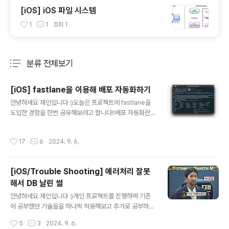
[iOS] iOS 파일 시스템
1
1
조회
1
분류 전체보기
주요 글 목록
[iOS] fastlane을 이용해 배포 자동화하기
글 내용
안녕하세요 제인입니다 :)오늘은 프로젝트에 fastlane을
도입한 경험을 한번 공유해보려고 합니다!!배포 자동화란?
먼저, 배포 자동화가 무엇인지부터 정리하고 넘어가겠습니
다!개발 공부를 하다보면 CI/CD라는 단어를 한번쯤 접해
작성시간
17
6
2024. 9. 6.
보셨을텐데요, 배포 자동화는 CD에 해당합니다.CI/CD는
앱 개발 단계에 자동화를 통합하는 앱 제공 방식으로, 지속
적 통합(Continuous Integration)/지속적 제공 또는 배
[iOS/Trouble Shooting] 에러처리 잘못
포(Continuous Deployment 또는 Delivery)를 뜻합
해서 DB 날린 썰
니다.배포를 자동화 해야하는 이유?그렇다면 배포 자동화
글 내용
는 왜 필요할까요?당연히 배포를 자동화하지 않고, 수동으
안녕하세요 제인입니다 :)개인 프로젝트를 진행하며 기존
로 할 수도 있겠죠. 하지만, 수동으로 배포하는 과정은 시간
에 공부했던 기술들을 하나씩 적용해보고 추가로 공부하고
도 오래 걸리고 번거롭습니다. 그리고 만약 이 과정에서
있는데요!이번 게시글에서는 프로젝트를 진행하며 겪은 문
작성시간
5
3
2024. 9. 6.
실..
제를 하나 공유해보려고 합니다. 시작하기 전, 해당 문제는