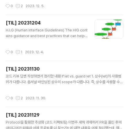
Dispatch를 통해 ..
다. 모델 간, 뷰 간 등 논리적으로 분리된 앱의 부분 간의 변
작성시간
0
2
2023. 12. 5.
경 사항을 전달하는 데 유용합니다. Key-value observi
ng은 오직 NSObject에서 상속되는 클래스와 함께 사용
할 수 있습니다. 정리 Key-value Observing은 Cocoa
[TIL] 20231204
프로그래밍 패턴 프로퍼티가 변경되면 이 사항을 다른 객
글 내용
체에 알리는 데에 사용됨 모델과 뷰 처럼 기능적으로 분리
H.I.G (Human Interface Guidelines) The HIG cont
되어 있는 부분에서의 정보 전달에 적합 KVO를 사용하기
ains guidance and best practices that can help y
위해서는 객체가 NSObject를 상속받아야 함 사용 방법 1.
ou design a great experience for any Apple plat
@objc dynamic v..
form. HIG는 모든 애플 플랫폼을 위한 훌륭한 경험을 설
작성시간
0
1
2023. 12. 4.
계하는 데 도움이 될 수 있는 지침과 모범 사례가 포함합니
다. HIG 문서를 확인해야 하는 이유? Apple의 플랫폼에
맞는 UI/UX를 유저에게 제공하기 위해! HIG를 너무 심하
[TIL] 20231130
게 위배한 앱의 경우 심사에서 리젝 당할 수 있음 아이폰 기
글 내용
본 앱 시계 UI/UX 분석 화면 1 - 알람 목록 Navigation b
코드 리뷰 답변 작성하면서 정리한 내용 if let vs. guard let 1. 상수(let)의 사용범
ars (Components > Navigation and search > Na
위가 다릅니다. 옵셔널 바인딩된 상수의 scope가 다릅니다. 즉, 상수를 사용할 수
vig..
있는 범위가 다릅니다. if let 같은 경우, 옵셔널 바인딩된 상수를 if문 밖에서 쓰는 것
이 불가하고 guard let의 경우에는 해당 상수를 함수 내에서 지역 상수처럼 자유롭
작성시간
0
2
2023. 11. 30.
게 사용할 수 있습니다. (단, else문에서는 사용불가) 2. else의 생략 가능 여부에
차이가 있습니다. if let은 해당 조건이 true인 경우를 강조하는 문법입니다. 그렇기
때문에 else구문을 꼭 써주지 않아도 됩니다. 하지만, guard let의 경우 nil인 경우
[TIL] 20231129
에 무조건 함수를 종료시켜버리기 때문에 else 구문을 꼭 써주어..
글 내용
Protocol을 활용한 추상화 (코드 리팩토링) 이번주 새싹 과제에서 PR을 올린 후에
아이디어가 떠올라 어제 프로토콜 더 잘쓰기!! 에 대한 내용을 어제 정리했는데, 해당