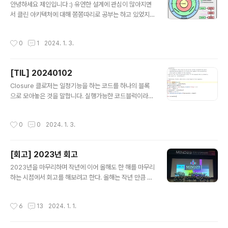
안녕하세요 제인입니다 :) 유연한 설계에 관심이 많아지면
시작하기로 Publisher와 Subscriber에 대해 정리해보
서 클린 아키텍처에 대해 쫌쫌따리로 공부는 하고 있었지
겠습니다. Combine 이란? Combine은 Apple에서 공
만, 머릿속에 확실하게 개념이 잡혀있진 않은 상태였는데..
식적으로 제공하는 비동기 이벤트 처리를 위한 프레임워크
이제는 프로젝트에 적용까지 해보고 싶어서 클린 아키텍처
입니다. 또 다른 비동기 처리 도구인 RxSwift는 third-
작성시간
0
1
2024. 1. 3.
에 대해 정리를 해보려고 합니다! 이번 게시글에서는 Rob
party 라이브러리이지만 Combine은 Apple에서 공식..
ert C. Martin의 The Clean Architecture 라는 글을
번역해보면서 클린 아키텍처 개념에 대한 정리를 해보겠습
[TIL] 20240102
니다. Clean Architecture란? 클린 아키텍처는 Robert
글 내용
C. Martin(aka 엉클밥, 밥아저씨)에 의해 고안된 소프트
Closure 클로저는 일정기능을 하는 코드를 하나의 블록
웨어 아키텍처 패턴입니다. 밥아저씨가 클린 아키텍처를
으로 모아놓은 것을 말합니다. 실행가능한 코드블럭이라고
대체 왜 만들게 되었냐.. 하면! 기존의 여러 아키텍처에서
도 할 수 있습니다. 함수도 클로저의 한 형태 (함수는 이름
유사성을 찾았기 때문입니다. 기존의 아키텍처들은 세..
이 있는 클로저) 클로저라는 개념 안에 함수가 포함되는 것
작성시간
0
0
2024. 1. 3.
이라고 할 수 있습니다. → 함수: named Closure , 이외
의 클로저들은 다 (unamed) Closure 클로저는 일급객
체의 특성을 가지고 있음 그렇기 때문에 변수나 상수에 대
[회고] 2023년 회고
입하고, 반환(return)가능하며 파라미터로 받을 수 있다.
글 내용
== 전달인자, 변수, 상수 등에 저장 및 전달이 가능하다는
2023년을 마무리하며 작년에 이어 올해도 한 해를 마무리
뜻 함수와 다르게 이름정의가 필요하지는 않지만, 매개변
하는 시점에서 회고를 해보려고 한다. 올해는 작년 만큼 개
수 전달과 반환 값이 존재할 수 있다는 점이 동일 클로저 표
발 관련 활동을 많이 하진 않아서 회고를 쓸까말까 고민했
현식 { (parameters) -> ReturnType in ..
는데, 취업 준비를 하고 있는 시기니까 한 해를 돌아보고 정
작성시간
6
13
2024. 1. 1.
리하면 내년에 더 열심히 나아가는 데 도움이 될 것 같아서
써보려 한다. 이번엔 카테고리별로 정리를 해봐야겠다!! 코