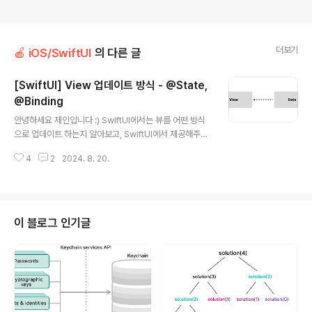
더보기
🍎 iOS/SwiftUI
의 다른 글
[SwiftUI] View 업데이트 방식 - @State,
@Binding
글 내용
안녕하세요 제인입니다 :) SwiftUI에서는 뷰를 어떤 방식
으로 업데이트 하는지 알아보고, SwiftUI에서 제공해주는
다양한 프로퍼티 래퍼 중 대표적인 몇 가지에 대해서 살펴
4
2
2024. 8. 20.
볼게요~!SwiftUI의 View 업데이트 방식SwiftUI에서는
데이터가 바뀌면 이에 따라 뷰가 바뀝니다. 즉, 뷰는 데이터
에 대한 의존성을 가집니다.SwiftUI에서는 데이터가 변경
될 때마다 뷰를 업데이트하는 메커니즘이 내부에 존재합니
다. 그렇기 때문에 데이터 업데이트 시점을 계산해서 뷰를
이 블로그 인기글
업데이트 시켜주는 일을 개발자가 일일이 해주지 않아도
되는 것이죠. 이를 위해 SwiftUI에서는 다양한 프로퍼티
래퍼를 제공합니다. 이 중 가장 기본적인 @State, @Bind
ing 을 이용해 어떤 방식으로 뷰를 업데이트 하게 되는 것
인..