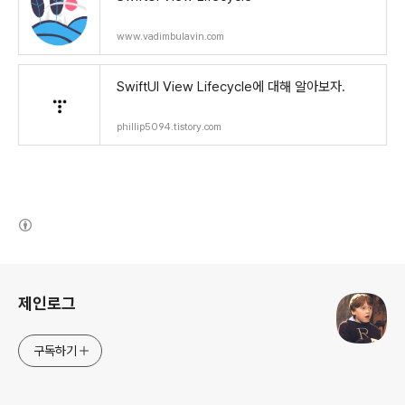
www.vadimbulavin.com
SwiftUI View Lifecycle에 대해 알아보자.
phillip5094.tistory.com
(새창열림)
로그 정보
제인로그
구독하기